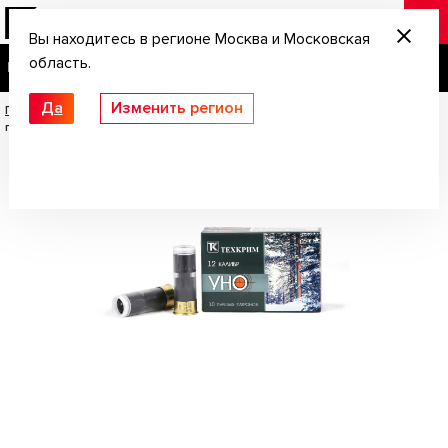
Вы находитесь в регионе Москва и Московская
область.
Да
Изменить регион
Главная
/
Патроны для гладкоствольного оружия
/
Патрон охотничий с
пулей УНО-40 калибра 12/70