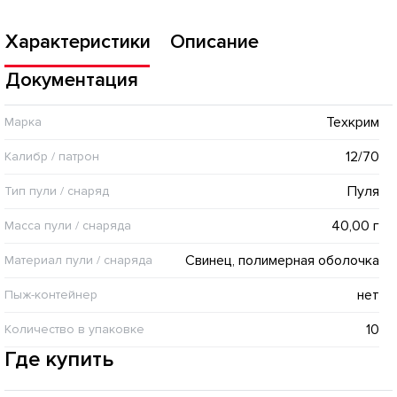
Характеристики
Описание
Документация
Техкрим
Марка
12/70
Калибр / патрон
Пуля
Тип пули / cнаряд
40,00 г
Масса пули / снаряда
Свинец, полимерная оболочка
Материал пули / снаряда
нет
Пыж-контейнер
10
Количество в упаковке
Где купить