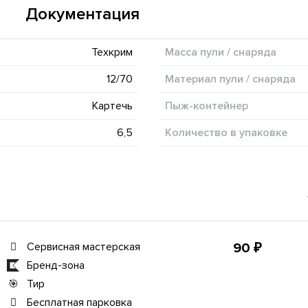
Документация
Техкрим
Масса пули / снаряда
12/70
Материал пули / снаряда
Картечь
Пыж-контейнер
6,5
Количество в упаковке
Сервисная мастерская
90 ₽
Бренд-зона
Тир
Бесплатная парковка