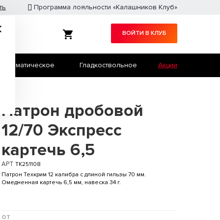
ть
Программа лояльности «Калашников Клуб»
ВОЙТИ В КЛУБ
Травматическое
Гладкоствольное
Акции
Служебное оружие
Страйкбол
Патрон дробовой
12/70 Экспресс
картечь 6,5
АРТ
TK251108
Патрон Техкрим 12 калибра с длиной гильзы 70 мм.
Омедненная картечь 6,5 мм, навеска 34 г.
от