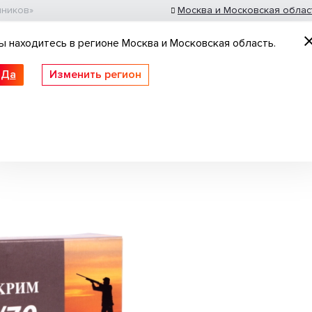
шников»
Москва и Московская облас
ы находитесь в регионе Москва и Московская область.
Да
Изменить регион
 ружьё
Пневматические винтовки
Нарезное
робовой 12/70 Экспресс картечь 6,5
толеты
Патроны гладкоствольные
Оптика
Идеи для подарка