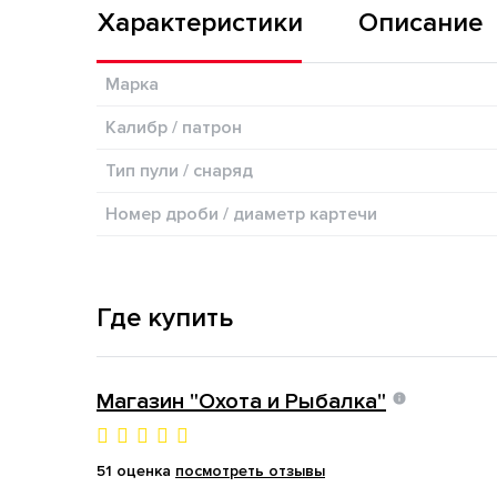
Характеристики
Описание
Марка
Калибр / патрон
Тип пули / cнаряд
Номер дроби / диаметр картечи
Где купить
Магазин "Охота и Рыбалка"
51 оценка
посмотреть отзывы