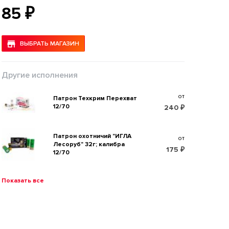
85 ₽
ВЫБРАТЬ МАГАЗИН
Другие исполнения
от
Патрон Техкрим Перехват
12/70
240 ₽
Патрон охотничий "ИГЛА
от
Лесоруб" 32г; калибра
175 ₽
12/70
Показать все