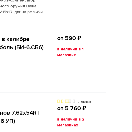
рмоз-компенсатор
ного оружия Baikal
 М15х1R; длина резьбы
от 590 ₽
 в калибре
Соболь (БИ-6.СБ6)
в наличии в 1
магазине
3 оценки
от 5 760 ₽
нов 7,62х54R |
в наличии в 2
б6 УП)
магазинах