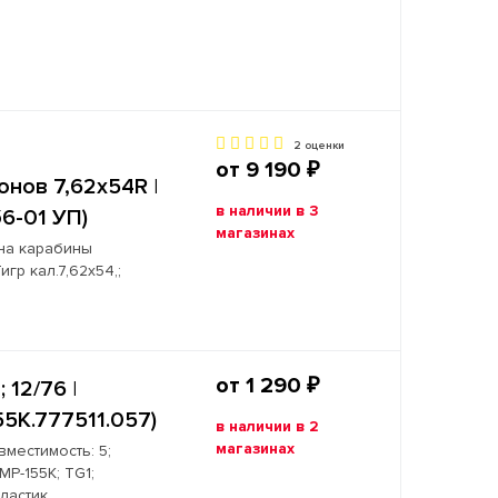
2 оценки
от 9 190 ₽
онов 7,62х54R |
в наличии в 3
б6-01 УП)
магазинах
 на карабины
гр кал.7,62х54,;
от 1 290 ₽
 12/76 |
55К.777511.057)
в наличии в 2
магазинах
вместимость: 5;
Р-155К; TG1;
ластик.