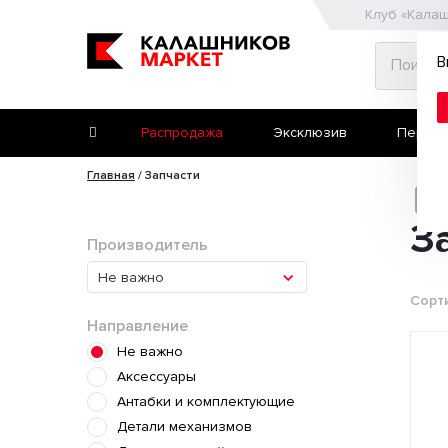
Клуб «Кала
В
Распродажа
Эксклюзив
Первое
Главная
/
Запчасти
Второе ружьё
Пневматические пис
TG
З
Производитель
Не важно
Сорт
Направление
Не важно
Аксессуары
Антабки и комплектующие
Детали механизмов