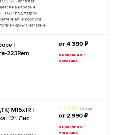
9,6/53 Lancaster;
вается на карабин
 "TG3" под патрон
: материал: в корпусе
 полиамидный магазин
от 4 390 ₽
оре |
йга-223Rem
в наличии в 1
магазине
К) М15х1R |
1 оценка
от 2 990 ₽
kal 121 Лис
в наличии в 1
магазине