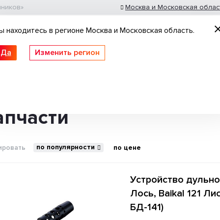
шников»
Москва и Московская облас
ы находитесь в регионе Москва и Московская область.
Да
Изменить регион
 ружьё
Пневматические винтовки
Нарезное
толеты
Патроны гладкоствольные
Оптика
2
TR9 PARADOX
Baikal 145 Лось
Сайга-7,62х39
апчасти
Идеи для подарка
по популярности
ировать
по цене
Устройство дульное 
Лось, Baikal 121 Ли
БД-141)