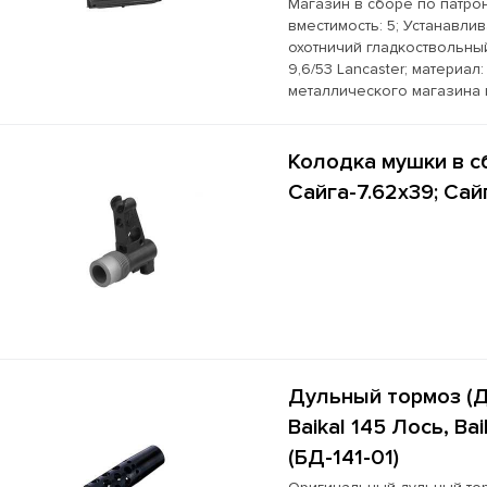
Магазин в сборе по патрон 
вместимость: 5; Устанавли
охотничий гладкоствольный
9,6/53 Lancaster; материал
металлического магазина
Колодка мушки в сб
Сайга-7.62x39; Са
Дульный тормоз (ДТ
Baikal 145 Лось, Bai
(БД-141-01)