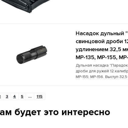
Насадок дульный "
свинцовой дроби 1
удлинением 32,5 мм
МР-135, МР-155, МР
Дульная насадка "Парадок
дроби для ружей 12 калибра
МР-155; МР-156. Выступ 32,5
2
3
4
5
...
115