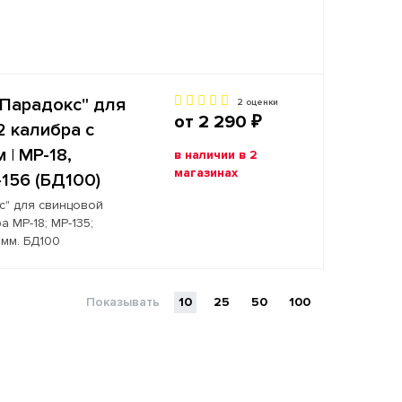
Парадокс" для
2 оценки
от 2 290 ₽
2 калибра с
 | МР-18,
в наличии в 2
магазинах
-156 (БД100)
с" для свинцовой
 МР-18; МР-135;
 мм. БД100
Показывать
10
25
50
100