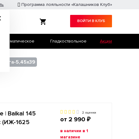
ть
Программа лояльности «Калашников Клуб»
ВОЙТИ В КЛУБ
Травматическое
Гладкоствольное
Акции
Служебное оружие
Страйкбол
Сайга-5,45х39
| Baikal 145
2 оценки
от 2 990 ₽
с (ИЖ-1625
в наличии в 1
магазине