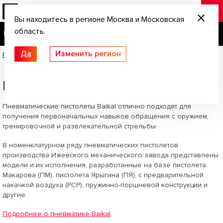
Вы находитесь в регионе Москва и Московская
область.
Да
Изменить регион
Главная
/
Пневматические пистолеты
До 3 Дж
До 7 Дж
Пневматические пистолеты
Пневматические пистолеты Baikal отлично подходят для
получения первоначальных навыков обращения с оружием,
тренировочной и развлекательной стрельбы.
В номенклатурном ряду пневматических пистолетов
производства Ижевского механического завода представлены
модели и их исполнения, разработанные на базе пистолета
Макарова (ПМ), пистолета Ярыгина (ПЯ), с предварительной
накачкой воздуха (PCP), пружинно-поршневой конструкции и
другие.
Подробнее о пневматике Baikal