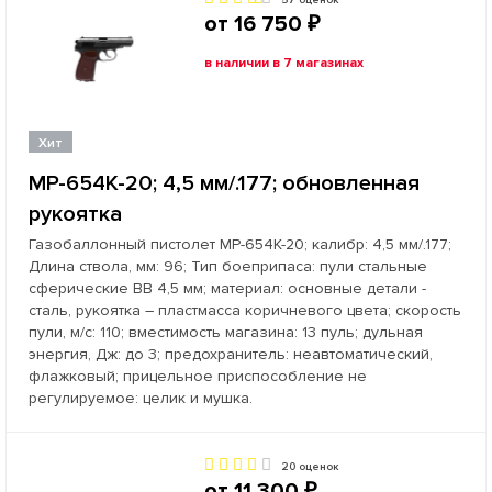
57 оценок
от 16 750 ₽
в наличии в 7 магазинах
Хит
МР-654К-20; 4,5 мм/.177; обновленная
рукоятка
Газобаллонный пистолет МР-654К-20; калибр: 4,5 мм/.177;
Длина ствола, мм: 96; Тип боеприпаса: пули стальные
сферические ВВ 4,5 мм; материал: основные детали -
сталь, рукоятка – пластмасса коричневого цвета; скорость
пули, м/с: 110; вместимость магазина: 13 пуль; дульная
энергия, Дж: до 3; предохранитель: неавтоматический,
флажковый; прицельное приспособление не
регулируемое: целик и мушка.
20 оценок
от 11 300 ₽