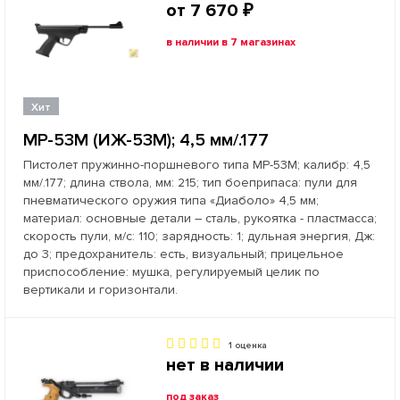
от 7 670 ₽
в наличии в 7 магазинах
Хит
МР-53М (ИЖ-53М); 4,5 мм/.177
Пистолет пружинно-поршневого типа МР-53М; калибр: 4,5
мм/.177; длина ствола, мм: 215; тип боеприпаса: пули для
пневматического оружия типа «Диаболо» 4,5 мм;
материал: основные детали – сталь, рукоятка - пластмасса;
скорость пули, м/с: 110; зарядность: 1; дульная энергия, Дж:
до 3; предохранитель: есть, визуальный; прицельное
приспособление: мушка, регулируемый целик по
вертикали и горизонтали.
1 оценка
нет в наличии
под заказ