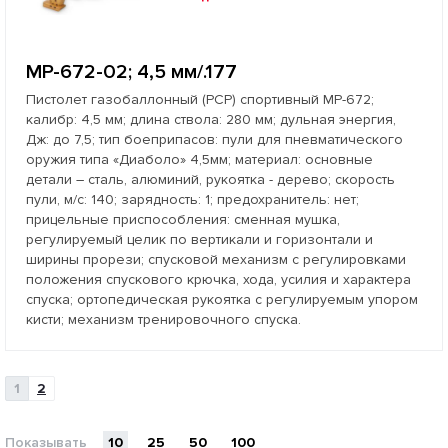
МР-672-02; 4,5 мм/.177
Пистолет газобаллонный (РСР) спортивный МР-672;
калибр: 4,5 мм; длина ствола: 280 мм; дульная энергия,
Дж: до 7,5; тип боеприпасов: пули для пневматического
оружия типа «Диаболо» 4,5мм; материал: основные
детали – сталь, алюминий, рукоятка - дерево; скорость
пули, м/с: 140; зарядность: 1; предохранитель: нет;
прицельные приспособления: сменная мушка,
регулируемый целик по вертикали и горизонтали и
ширины прорези; спусковой механизм с регулировками
положения спускового крючка, хода, усилия и характера
спуска; ортопедическая рукоятка с регулируемым упором
кисти; механизм тренировочного спуска.
1
2
Показывать
10
25
50
100