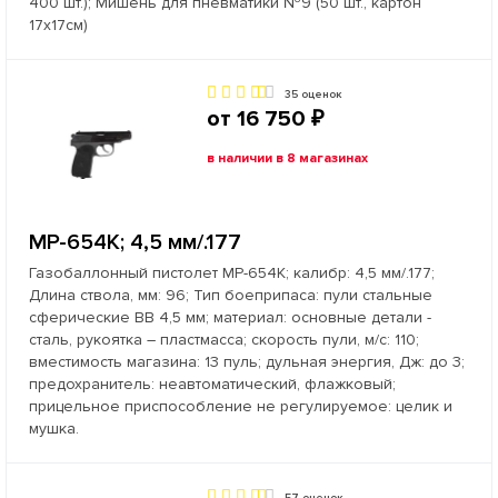
400 шт.); Мишень для пневматики №9 (50 шт., картон
17х17см)
35 оценок
от 16 750 ₽
в наличии в 8 магазинах
МР-654К; 4,5 мм/.177
Газобаллонный пистолет МР-654К; калибр: 4,5 мм/.177;
Длина ствола, мм: 96; Тип боеприпаса: пули стальные
сферические ВВ 4,5 мм; материал: основные детали -
сталь, рукоятка – пластмасса; скорость пули, м/с: 110;
вместимость магазина: 13 пуль; дульная энергия, Дж: до 3;
предохранитель: неавтоматический, флажковый;
прицельное приспособление не регулируемое: целик и
мушка.