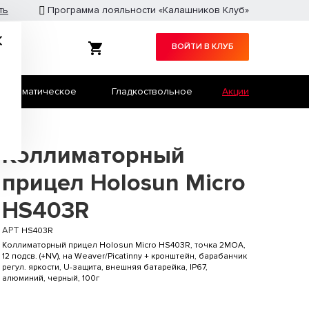
ть
Программа лояльности «Калашников Клуб»
ВОЙТИ В КЛУБ
Травматическое
Гладкоствольное
Акции
Служебное оружие
Страйкбол
Коллиматорный
прицел Holosun Micro
HS403R
АРТ
HS403R
Коллиматорный прицел Holosun Micro HS403R, точка 2MOA,
12 подсв. (+NV), на Weaver/Picatinny + кронштейн, барабанчик
регул. яркости, U-защита, внешняя батарейка, IP67,
алюминий, черный, 100г