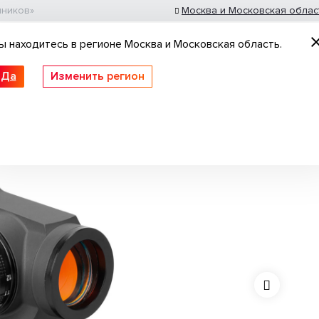
шников»
Москва и Московская облас
ы находитесь в регионе Москва и Московская область.
Да
Изменить регион
 ружьё
Пневматические винтовки
Нарезное
S403R
толеты
Патроны гладкоствольные
Оптика
Идеи для подарка