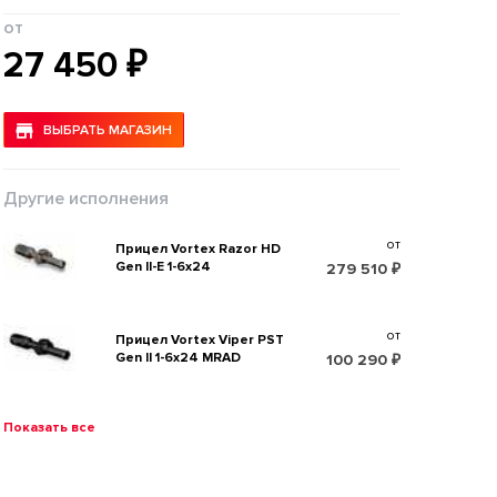
от
27 450 ₽
ВЫБРАТЬ МАГАЗИН
Другие исполнения
от
Прицел Vortex Razor HD
Gen II-E 1-6x24
279 510 ₽
от
Прицел Vortex Viper PST
Gen II 1-6x24 MRAD
100 290 ₽
Показать все