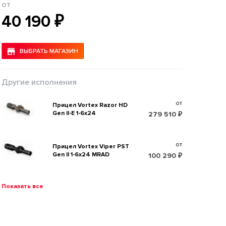
от
40 190 ₽
ВЫБРАТЬ МАГАЗИН
Другие исполнения
от
Прицел Vortex Razor HD
Gen II-E 1-6x24
279 510 ₽
от
Прицел Vortex Viper PST
Gen II 1-6x24 MRAD
100 290 ₽
Показать все