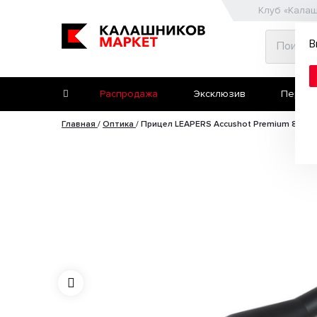
Клуб «Кала
В
Распродажа
Эксклюзив
Первое
Главная
/
Оптика
/
Прицел LEAPERS Accushot Premium 8-32
Второе ружьё
Пневматические пис