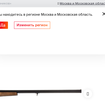
шников»
Москва и Московская облас
ы находитесь в регионе Москва и Московская область.
Да
Изменить регион
 ружьё
Пневматические винтовки
Нарезное
мм; Береза; Фиксированное ДС
толеты
Патроны гладкоствольные
Оптика
Идеи для подарка