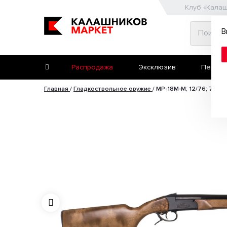
Клуб «Кала
В
Распродажа
Эксклюзив
Первое
Главная
/
Гладкоствольное оружие
/
МР-18М-М; 12/76; 710 
Второе ружьё
Пневматические пис