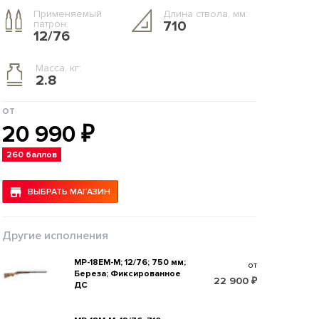
Применяемый
Длина ствола, мм:
патрон:
710
12/76
Масса, кг:
2.8
от
20 990 ₽
260 баллов
ВЫБРАТЬ МАГАЗИН
Другие исполнения
МР-18ЕМ-М; 12/76; 750 мм;
от
Береза; Фиксированное
22 900 ₽
ДС