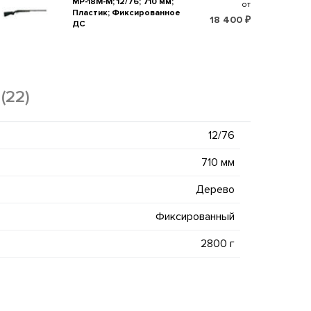
МР-18М-М; 12/76; 710 мм;
от
Пластик; Фиксированное
18 400 ₽
ДС
(22)
12/76
710 мм
Дерево
Фиксированный
2800 г