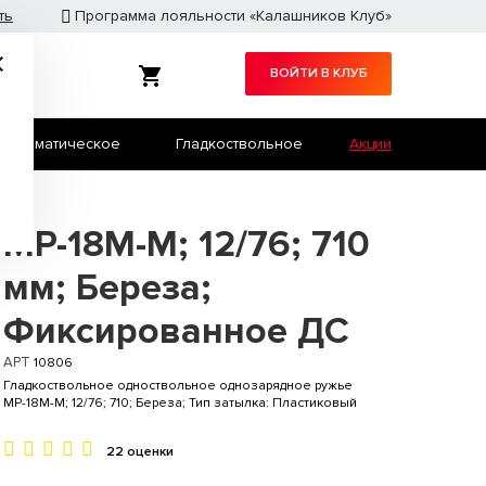
ть
Программа лояльности «Калашников Клуб»
ВОЙТИ В КЛУБ
Травматическое
Гладкоствольное
Акции
Служебное оружие
Страйкбол
МР-18М-М; 12/76; 710
мм; Береза;
Фиксированное ДС
АРТ
10806
Гладкоствольное одноствольное однозарядное ружье
МР-18М-М; 12/76; 710; Береза; Тип затылка: Пластиковый
22 оценки