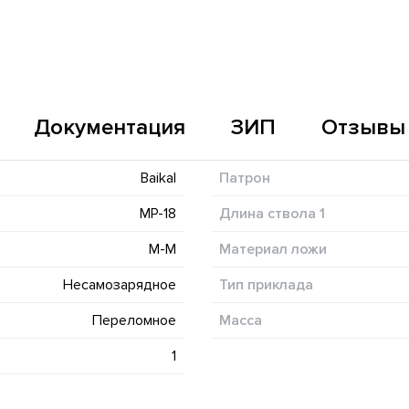
Документация
ЗИП
Отзывы
Baikal
Патрон
МР-18
Длина ствола 1
М-М
Материал ложи
Несамозарядное
Тип приклада
Переломное
Масса
1