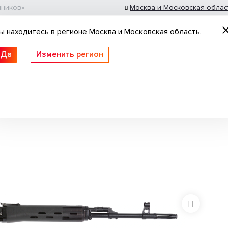
шников»
Москва и Московская облас
ы находитесь в регионе Москва и Московская область.
Да
Изменить регион
 ружьё
Пневматические винтовки
Нарезное
сполнение 01; 9,6/53 Lancaster; 530 мм; длинный щелевой пламегаситель
толеты
Патроны гладкоствольные
Оптика
Идеи для подарка