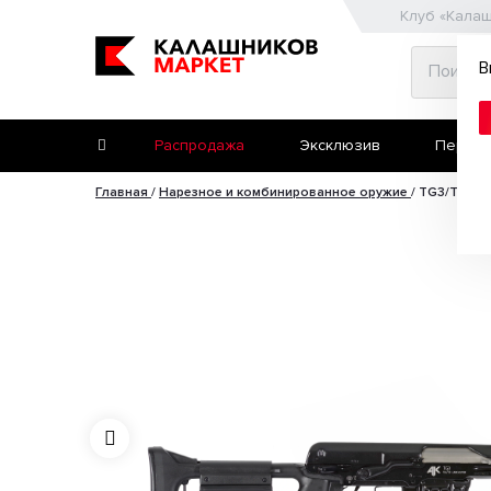
Клуб «Кала
В
Распродажа
Эксклюзив
Первое
Главная
/
Нарезное и комбинированное оружие
/
TG3/Тигр и
Второе ружьё
Пневматические пис