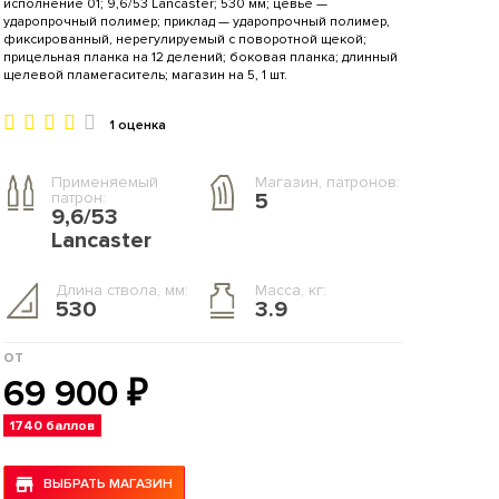
исполнение 01; 9,6/53 Lancaster; 530 мм; цевье —
ударопрочный полимер; приклад — ударопрочный полимер,
фиксированный, нерегулируемый с поворотной щекой;
прицельная планка на 12 делений; боковая планка; длинный
щелевой пламегаситель; магазин на 5, 1 шт.
1 оценка
Применяемый
Магазин, патронов:
патрон:
5
9,6/53
Lancaster
Длина ствола, мм:
Масса, кг:
530
3.9
от
69 900 ₽
1740 баллов
ВЫБРАТЬ МАГАЗИН