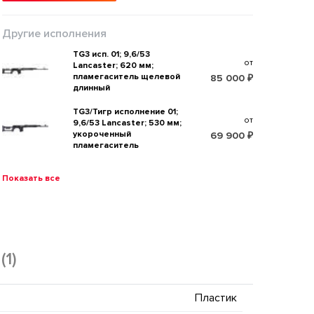
Другие исполнения
TG3 исп. 01; 9,6/53
от
Lancaster; 620 мм;
пламегаситель щелевой
85 000 ₽
длинный
TG3/Тигр исполнение 01;
от
9,6/53 Lancaster; 530 мм;
укороченный
69 900 ₽
пламегаситель
Показать все
(1)
Пластик