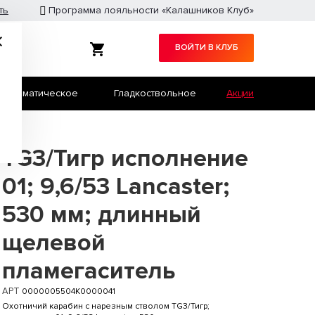
ть
Программа лояльности «Калашников Клуб»
ВОЙТИ В КЛУБ
Травматическое
Гладкоствольное
Акции
Служебное оружие
Страйкбол
TG3/Тигр исполнение
01; 9,6/53 Lancaster;
530 мм; длинный
щелевой
пламегаситель
АРТ
0000005504K0000041
Охотничий карабин с нарезным стволом TG3/Тигр;