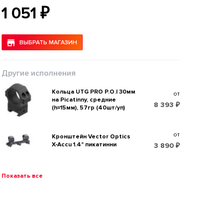
1 051 ₽
ВЫБРАТЬ МАГАЗИН
Другие исполнения
Кольца UTG PRO P.O.I 30мм
от
на Picatinny, средние
8 393 ₽
(h=15мм), 57гр (40шт/уп)
от
Кронштейн Vector Optics
X-Accu 1.4" пикатинни
3 890 ₽
Показать все