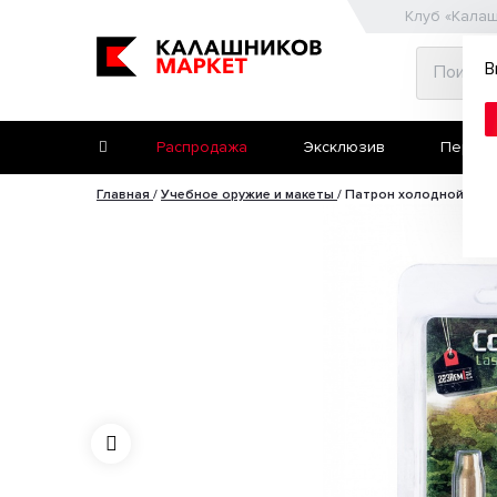
Клуб «Кала
В
Распродажа
Эксклюзив
Первое
Главная
/
Учебное оружие и макеты
/
Патрон холодной прис
Второе ружьё
Пневматические пис