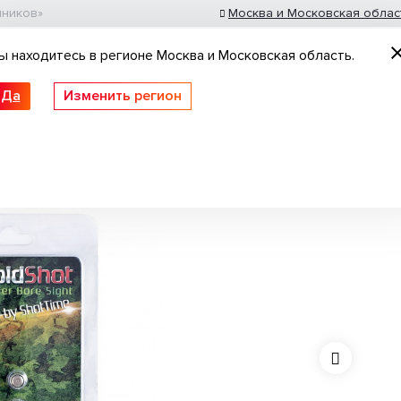
шников»
Москва и Московская облас
ы находитесь в регионе Москва и Московская область.
Да
Изменить регион
 ружьё
Пневматические винтовки
Нарезное
трелки ShotTime ColdShot .223 Rem
толеты
Патроны гладкоствольные
Оптика
Идеи для подарка