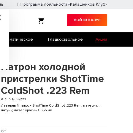
ть
Программа лояльности «Калашников Клуб»
ВОЙТИ В КЛУБ
Травматическое
Гладкоствольное
Акции
Служебное оружие
Страйкбол
Патрон холодной
пристрелки ShotTime
ColdShot .223 Rem
АРТ
ST-LS-223
Лазерный патрон ShotTime ColdShot .223 Rem; материал:
латунь; лазер красный 655 нм
от