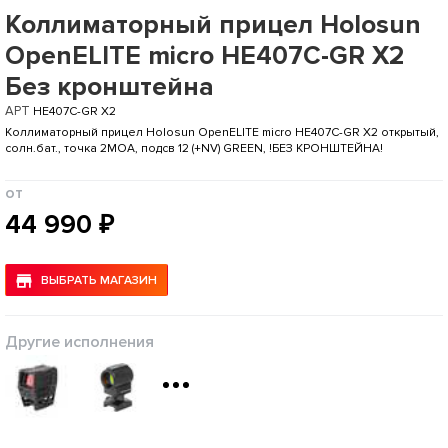
Коллиматорный прицел Holosun
OpenELITE micro HE407C-GR X2
Без кронштейна
АРТ
HE407C-GR X2
Коллиматорный прицел Holosun OpenELITE micro HE407C-GR X2 открытый,
солн.бат., точка 2МОА, подсв 12 (+NV) GREEN, !БЕЗ КРОНШТЕЙНА!
от
44 990 ₽
ВЫБРАТЬ МАГАЗИН
Другие исполнения