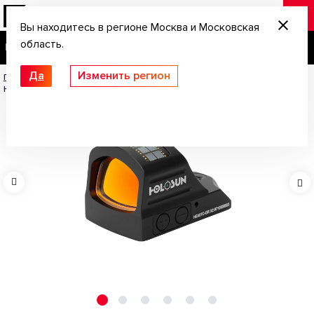
Вы находитесь в регионе Москва и Московская
область.
Да
Изменить регион
Главная
/
Оптика
/
Коллиматорный прицел Holosun OpenELITE micro
HE407C-GR X2 Без кронштейна