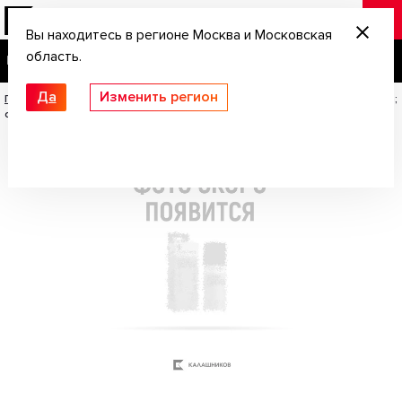
Вы находитесь в регионе Москва и Московская
область.
Да
Изменить регион
Главная
/
Уход за оружием
/
Очки стрелковые ShotTime Caracal; зелёные;
серая линза