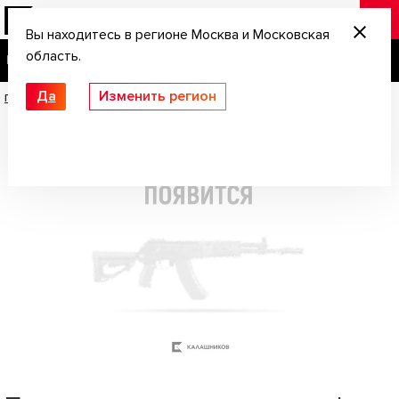
Вы находитесь в регионе Москва и Московская
область.
Да
Изменить регион
Главная
/
Запчасти
/
Пружина крючка спускового | МР-512 (Иж-40 5)