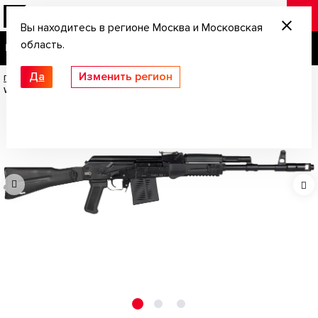
Вы находитесь в регионе Москва и Московская
область.
Да
Изменить регион
Главная
/
Нарезное и комбинированное оружие
/
Сайга-308 исп. 61; 308
Win; 415 мм