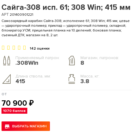
Сайга-308 исп. 61; 308 Win; 415 мм
АРТ
201400901221
Самозарядный карабин Сайга-308; исполнение 61; 308 Win; 415 мм; цевье
— ударопрочный полимер; приклад — ударопрочный полимер, складной;
блокиратор УСМ; прицельная планка на 10 делений; боковая планка;
съемный ДТК; магазин на 8, 2 шт.
142 оценки
Применяемый патрон:
Магазин, патронов:
.308Win
8
Длина ствола, мм:
Масса, кг:
415
3.8
от
70 900 ₽
1070 баллов
ВЫБРАТЬ МАГАЗИН