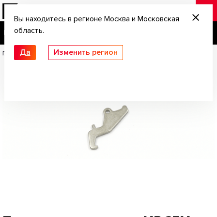
Вы находитесь в регионе Москва и Московская
область.
Да
Изменить регион
Главная
/
Запчасти
/
Перехватыватель для MP-27M, MP-94; Иж-27 3-33