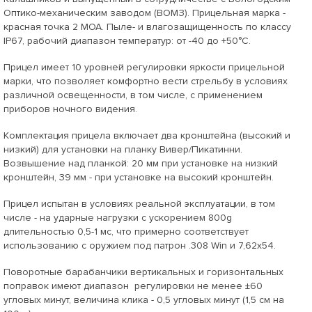
Оптико-механическим заводом (ВОМЗ). Прицельная марка -
красная точка 2 МОА. Пыле- и влагозащищенность по классу
IP67, рабочий диапазон температур: от -40 до +50°С.
Прицел имеет 10 уровней регулировки яркости прицельной
марки, что позволяет комфортно вести стрельбу в условиях
различной освещенности, в том числе, с применением
приборов ночного видения.
Комплектация прицела включает два кронштейна (высокий и
низкий) для установки на планку Вивер/Пикатинни.
Возвышение над планкой: 20 мм при установке на низкий
кронштейн, 39 мм - при установке на высокий кронштейн.
Прицел испытан в условиях реальной эксплуатации, в том
числе - на ударные нагрузки с ускорением 800g
длительностью 0,5-1 мс, что примерно соответствует
использованию с оружием под патрон .308 Win и 7,62х54.
Поворотные барабанчики вертикальных и горизонтальных
поправок имеют диапазон регулировки не менее ±60
угловых минут, величина клика - 0,5 угловых минут (1,5 см на