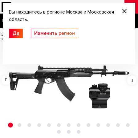
Вы находитесь в регионе Москва и Московская
область.
Да
Изменить регион
Главная
/
Комплекты
/
Комплект TR3 gen.2; 7,62х39; 415 мм и
Коллиматорный прицел Калашников RDS-CC